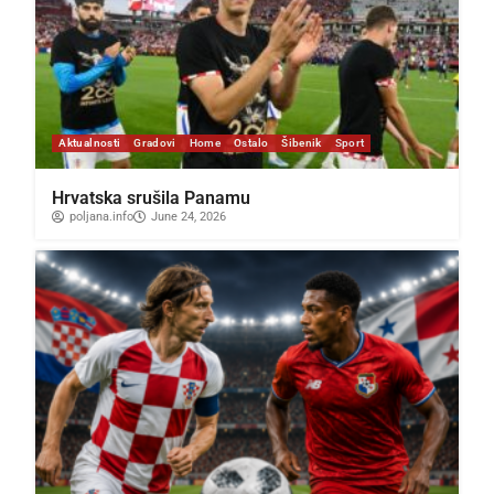
Aktualnosti
Gradovi
Home
Ostalo
Šibenik
Sport
Hrvatska srušila Panamu
poljana.info
June 24, 2026