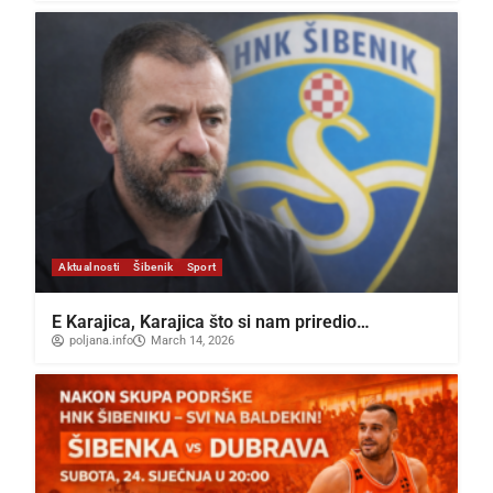
Aktualnosti
Šibenik
Sport
E Karajica, Karajica što si nam priredio…
poljana.info
March 14, 2026