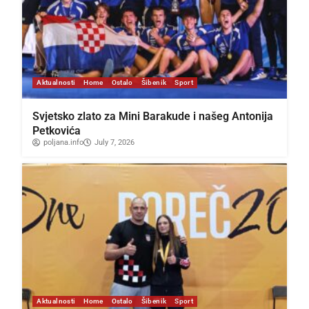
Aktualnosti
Home
Ostalo
Šibenik
Sport
Svjetsko zlato za Mini Barakude i našeg Antonija
Petkovića
poljana.info
July 7, 2026
Aktualnosti
Home
Ostalo
Šibenik
Sport