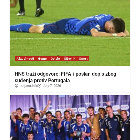
Aktualnosti
Home
Ostalo
Šibenik
Sport
HNS traži odgovore: FIFA-i poslan dopis zbog
suđenja protiv Portugala
poljana.info
July 7, 2026