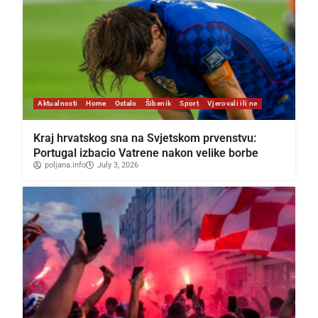
Aktualnosti
Home
Ostalo
Šibenik
Sport
Vjerovali ili ne
Kraj hrvatskog sna na Svjetskom prvenstvu:
Portugal izbacio Vatrene nakon velike borbe
poljana.info
July 3, 2026