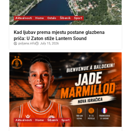
Aktualnosti
Home
Ostalo
Šibenik
Sport
Kad ljubav prema mjestu postane glazbena
priča: U Zaton stiže Lantern Sound
poljana.info
July 15, 2026
Aktualnosti
Home
Šibenik
Sport