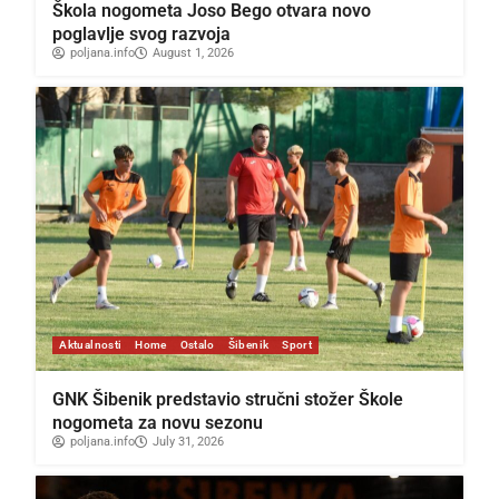
Škola nogometa Joso Bego otvara novo
poglavlje svog razvoja
poljana.info
August 1, 2026
Aktualnosti
Home
Ostalo
Šibenik
Sport
GNK Šibenik predstavio stručni stožer Škole
nogometa za novu sezonu
poljana.info
July 31, 2026