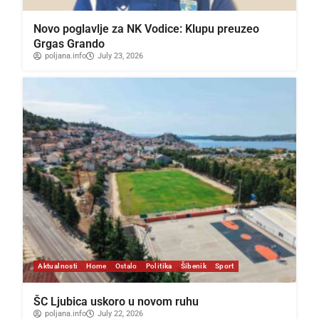
Novo poglavlje za NK Vodice: Klupu preuzeo
Grgas Grando
poljana.info
July 23, 2026
Aktualnosti
Home
Ostalo
Politika
Šibenik
Sport
ŠC Ljubica uskoro u novom ruhu
poljana.info
July 22, 2026