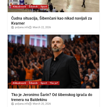
Aktualnosti
Šibenik
Sport
Čudna situacija, Šibenčani kao nikad navijali za
Kvarner
poljana.info
March 22, 2026
Aktualnosti
Šibenik
Sport
Tko je?
Tko je Jeronimo Šarin? Od šibenskog igrača do
trenera na Baldekinu
poljana.info
March 20, 2026