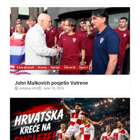
Aktualnosti
Home
Ostalo
Šibenik
Sport
John Malkovich posjetio Vatrene
poljana.info
June 16, 2026