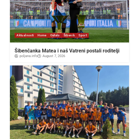
Aktualnosti
Home
Ostalo
Šibenik
Sport
Šibenčanka Matea i naš Vatreni postali roditelji
poljana.info
August 7, 2026