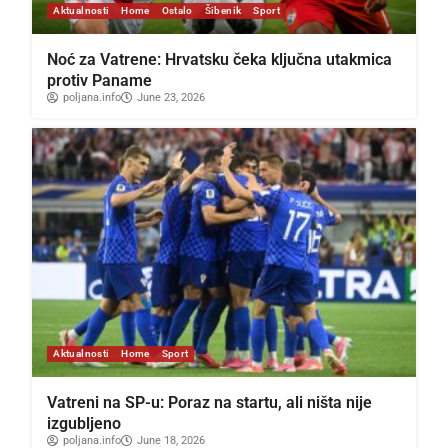
Aktualnosti
Home
Ostalo
Šibenik
Sport
Noć za Vatrene: Hrvatsku čeka ključna utakmica
protiv Paname
poljana.info
June 23, 2026
Aktualnosti
Home
Sport
Vatreni na SP-u: Poraz na startu, ali ništa nije
izgubljeno
poljana.info
June 18, 2026