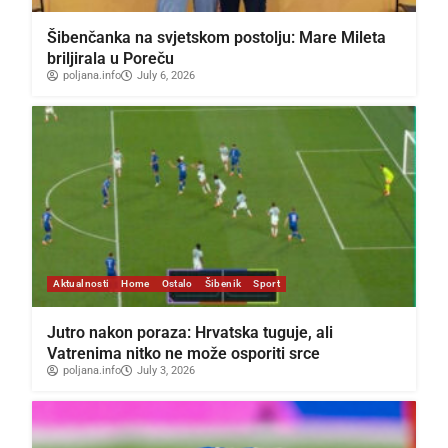
Šibenčanka na svjetskom postolju: Mare Mileta
briljirala u Poreču
poljana.info
July 6, 2026
Aktualnosti
Home
Ostalo
Šibenik
Sport
Jutro nakon poraza: Hrvatska tuguje, ali
Vatrenima nitko ne može osporiti srce
poljana.info
July 3, 2026