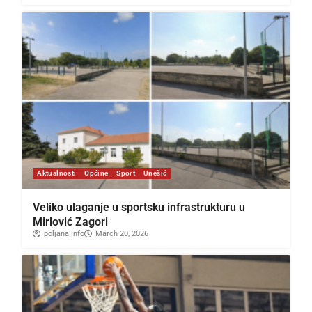
Aktualnosti
Općine
Sport
Unešić
Veliko ulaganje u sportsku infrastrukturu u
Mirlović Zagori
poljana.info
March 20, 2026