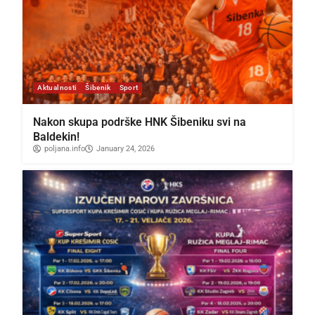
Aktualnosti
Šibenik
Sport
Nakon skupa podrške HNK Šibeniku svi na
Baldekin!
poljana.info
January 24, 2026