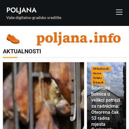
POLJANA
Vaše digitalno gradsko središte
AKTUALNOSTI
Aktualnosti
Home
Ostalo
Šibenik
Šibenska
bolnica u
velikoj potrazi
za radnicima:
Otvorena čak
53 radna
mjesta