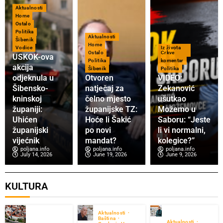
Aktualnosti
Home
Ostalo
Politika
Aktualnosti
Šibenik
Home
Vodice
Iz života
Ostalo
Crkve
USKOK-ova
Politika
komentar
akcija
Šibenik
Politika
odjeknula u
Otvoren
VIDEO:
Šibensko-
natječaj za
Zekanović
kninskoj
čelno mjesto
ušutkao
županiji:
županijske TZ:
Možemo u
Uhićen
Hoće li Šakić
Saboru: “Jeste
županijski
po novi
li vi normalni,
vijećnik
mandat?
kolegice?”
poljana.info
poljana.info
poljana.info
July 14, 2026
June 19, 2026
June 9, 2026
KULTURA
Aktualnosti
Baština
Aktualnosti