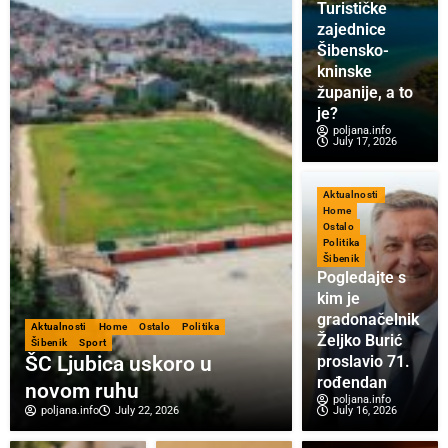
Turističke
zajednice
Šibensko-
kninske
županije, a to
je?
poljana.info
July 17, 2026
Aktualnosti
Home
Ostalo
Politika
Šibenik
Pogledajte s
kim je
gradonačelnik
Aktualnosti
Home
Ostalo
Politika
Željko Burić
Šibenik
Sport
ŠC Ljubica uskoro u
proslavio 71.
rođendan
novom ruhu
poljana.info
poljana.info
July 22, 2026
July 16, 2026