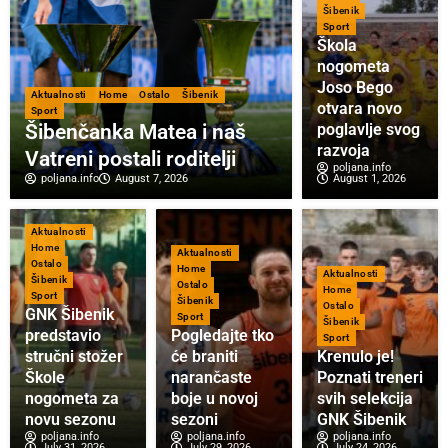
Šibenik
Sport
Škola
nogometa
Joso Bego
Aktualnosti
Home
Ostalo
Šibenik
otvara novo
Sport
Šibenčanka Matea i naš
poglavlje svog
razvoja
Vatreni postali roditelji
poljana.info
poljana.info
August 7, 2026
August 1, 2026
Aktualnosti
Home
Aktualnosti
Ostalo
Home
Aktualnosti
Šibenik
Ostalo
Home
Sport
Šibenik
Ostalo
GNK Šibenik
Sport
Šibenik
predstavio
Pogledajte tko
Sport
stručni stožer
će braniti
Krenulo je!
Škole
narančaste
Poznati treneri
nogometa za
boje u novoj
svih selekcija
novu sezonu
sezoni
GNK Šibenik
poljana.info
poljana.info
poljana.info
July 31, 2026
July 29, 2026
July 24, 2026