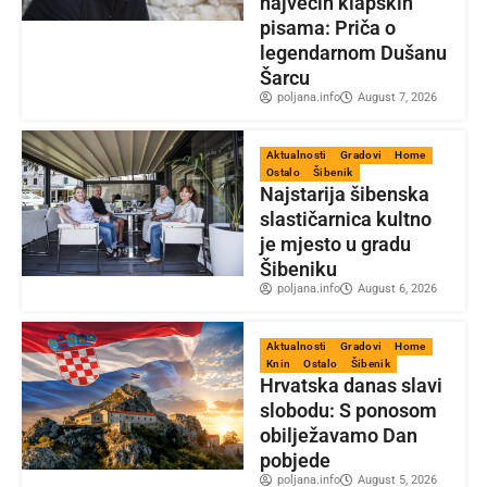
najvećih klapskih
pisama: Priča o
legendarnom Dušanu
Šarcu
poljana.info
August 7, 2026
Aktualnosti
Gradovi
Home
Ostalo
Šibenik
Najstarija šibenska
slastičarnica kultno
je mjesto u gradu
Šibeniku
poljana.info
August 6, 2026
Aktualnosti
Gradovi
Home
Knin
Ostalo
Šibenik
Hrvatska danas slavi
slobodu: S ponosom
obilježavamo Dan
pobjede
poljana.info
August 5, 2026