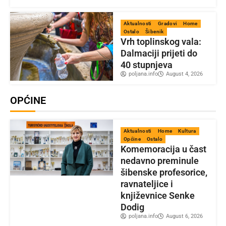
Aktualnosti
Gradovi
Home
Ostalo
Šibenik
Vrh toplinskog vala:
Dalmaciji prijeti do
40 stupnjeva
poljana.info
August 4, 2026
OPĆINE
Aktualnosti
Home
Kultura
Općine
Ostalo
Komemoracija u čast
nedavno preminule
šibenske profesorice,
ravnateljice i
književnice Senke
Dodig
poljana.info
August 6, 2026