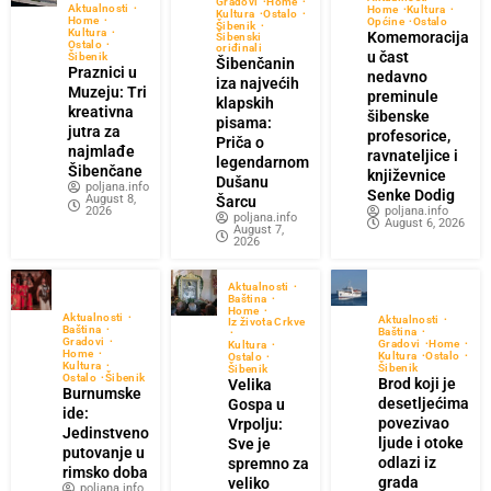
Gradovi
Home
Aktualnosti
Home
Kultura
Kultura
Ostalo
Home
Općine
Ostalo
Šibenik
Kultura
Komemoracija
Šibenski
Ostalo
oriđinali
u čast
Šibenik
Šibenčanin
Praznici u
nedavno
iza najvećih
Muzeju: Tri
preminule
klapskih
kreativna
šibenske
pisama:
jutra za
profesorice,
Priča o
najmlađe
ravnateljice i
legendarnom
Šibenčane
književnice
Dušanu
poljana.info
Senke Dodig
August 8,
Šarcu
poljana.info
2026
poljana.info
August 6, 2026
August 7,
2026
Aktualnosti
Baština
Home
Aktualnosti
Aktualnosti
Iz života Crkve
Baština
Baština
Gradovi
Gradovi
Home
Kultura
Home
Kultura
Ostalo
Ostalo
Kultura
Šibenik
Šibenik
Ostalo
Šibenik
Brod koji je
Velika
Burnumske
desetljećima
Gospa u
ide:
povezivao
Vrpolju:
Jedinstveno
ljude i otoke
Sve je
putovanje u
odlazi iz
spremno za
rimsko doba
grada
veliko
poljana.info