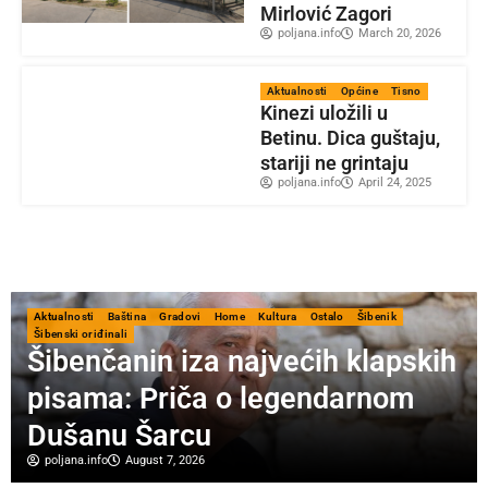
Mirlović Zagori
poljana.info
March 20, 2026
Aktualnosti
Općine
Tisno
Kinezi uložili u
Betinu. Dica guštaju,
stariji ne grintaju
poljana.info
April 24, 2025
Aktualnosti
Gradovi
Home
Ostalo
Šibenik
Najstarija šibenska slastičarnica
kultno je mjesto u gradu
Šibeniku
poljana.info
August 6, 2026