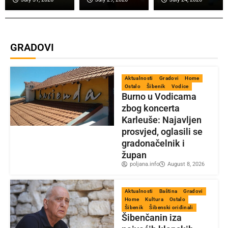
GRADOVI
Aktualnosti
Gradovi
Home
Ostalo
Šibenik
Vodice
Burno u Vodicama
zbog koncerta
Karleuše: Najavljen
prosvjed, oglasili se
gradonačelnik i
župan
poljana.info
August 8, 2026
Aktualnosti
Baština
Gradovi
Home
Kultura
Ostalo
Šibenik
Šibenski oriđinali
Šibenčanin iza