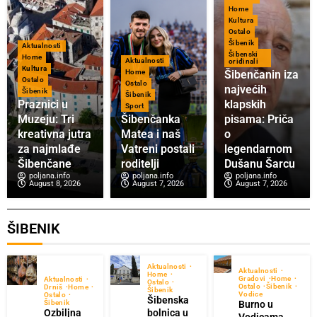
Home
Kultura
Ostalo
Šibenik
Aktualnosti
Šibenski
Home
Aktualnosti
oriđinali
Kultura
Home
Šibenčanin iza
Ostalo
Ostalo
najvećih
Šibenik
Šibenik
Praznici u
klapskih
Sport
Muzeju: Tri
Šibenčanka
pisama: Priča
kreativna jutra
Matea i naš
o
za najmlađe
Vatreni postali
legendarnom
Šibenčane
roditelji
Dušanu Šarcu
poljana.info
poljana.info
poljana.info
August 8, 2026
August 7, 2026
August 7, 2026
ŠIBENIK
Aktualnosti
Aktualnosti
Home
Gradovi
Home
Aktualnosti
Ostalo
Ostalo
Šibenik
Drniš
Home
Šibenik
Vodice
Ostalo
Šibenska
Burno u
Šibenik
Ozbiljna
bolnica u
Vodicama