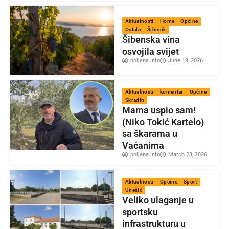
Aktualnosti
Home
Općine
Ostalo
Šibenik
Šibenska vina
osvojila svijet
poljana.info
June 19, 2026
Aktualnosti
komentar
Općine
Skradin
Mama uspio sam!
(Niko Tokić Kartelo)
sa škarama u
Vaćanima
poljana.info
March 23, 2026
Aktualnosti
Općine
Sport
Unešić
Veliko ulaganje u
sportsku
infrastrukturu u