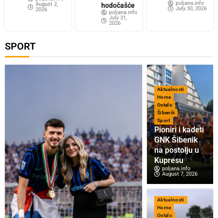
poljana.info
August 2,
hodočašće
July 30, 2026
2026
poljana.info
July 31,
2026
SPORT
Aktualnosti
Home
Ostalo
Šibenik
Sport
Pioniri i kadeti
GNK Šibenik
na postolju u
Kupresu
poljana.info
August 7, 2026
Aktualnosti
Home
Ostalo