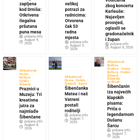
zapljena
velikoj
zbog koncerta
kod Drniša:
potrazi za
Karleuše:
Otkrivena
radnicima:
Najavljen
ilegalna
Otvorena
prosvjed,
pršutana
čak 53
oglasili se
puna mesa
radna
gradonačelnik
poljana.info
mjesta
i župan
August 9,
poljana.info
2026
poljana.info
August 9,
August 8, 2026
2026
Aktualnosti
Baština
Gradovi
Home
Aktualnosti
Kultura
Ostalo
Home
Šibenik
Aktualnosti
Kultura
Šibenski
Home
Ostalo
Ostalo
oriđinali
Šibenik
Sport
Šibenik
Šibenčanin
Šibenčanka
Praznici u
iza najvećih
Matea i naš
Muzeju: Tri
klapskih
Vatreni
kreativna
pisama:
postali
jutra za
Priča o
roditelji
najmlađe
legendarnom
poljana.info
Šibenčane
August 7,
Dušanu
poljana.info
2026
August 8,
Šarcu
2026
poljana.info
August 7,
2026