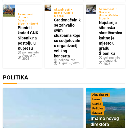
Aktualnosti
Aktualnosti
Gradovi
Home
Ostalo
Aktualnosti
Home
Ostalo
Šibenik
Home
Šibenik
Gradonačelnik
Ostalo
Najstarija
Šibenik
Sport
se zahvalio
Pioniri i
šibenska
svim
kadeti GNK
slastičarnica
službama koje
Šibenik na
kultno je
su sudjelovale
postolju u
mjesto u
u organizaciji
Kupresu
gradu
velikog
poljana.info
Šibeniku
August 7,
koncerta
poljana.info
2026
poljana.info
August 6,
August 6, 2026
2026
POLITIKA
Aktualnosti
Home
Ostalo
Politika
Šibenik
Imamo novog
direktora