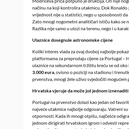
Modrićeva priča potpuno je drukčija. On nije no
načinu na koji kontrolira utakmicu. Dok Ronaldo z
vrijednost nije u statistici, nego u sposobnosti d
Zato mnogi nogometni analitičari ističu kako se n
Razlika nije samo u ulozi na terenu, nego i u karak
Ulaznice dosegnule astronomske cijene
Koliki interes vlada za ovaj dvoboj najbolje pokaz
platformama za preprodaju cijene za Portugal – Hr
ulaznice na sekundarnom tržištu kreću se od oko
3.000 eura
, ovisno o poziciji na stadionu i trenu
prvenstva, mnogi žele uživo svjedočiti mogućem
Hrvatska vjeruje da može još jednom iznenaditi
Portugal na prvenstvo dolazi kao jedan od favorita
najveće utakmice najbolje odgovaraju. Vatreni su
otpornosti. Kada ih mnogi otpišu, najčešće odigra
jednom dirigirati hrvatskom igrom i odvesti repre