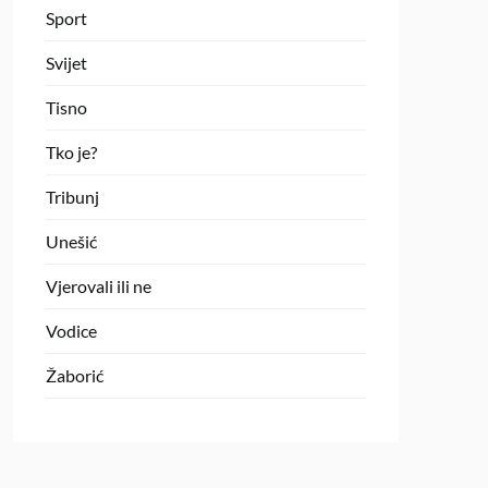
Sport
Svijet
Tisno
Tko je?
Tribunj
Unešić
Vjerovali ili ne
Vodice
Žaborić