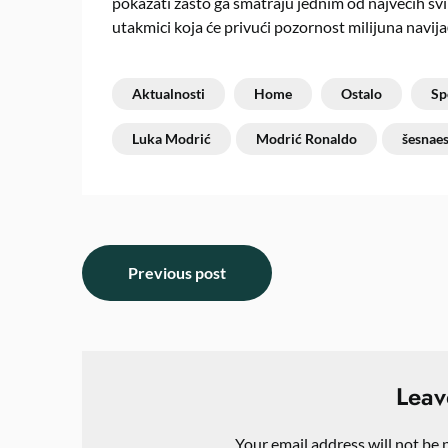
pokazati zašto ga smatraju jednim od najvećih sv
utakmici koja će privući pozornost milijuna navijač
Aktualnosti
Home
Ostalo
Sp
Luka Modrić
Modrić Ronaldo
šesnaes
Previous post
Leav
Your email address will not be 