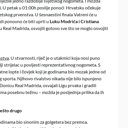
ilježile jedno razdoblje svjetskog nogometa. I možda
i. U petak u 01:00h poslije ponoći Hrvatsku očekuje
tskog prvenstva. U šesnaestini finala Vatreni će u
di ponovno će biti uprti u
Luku Modrića i Cristiana
u Real Madrida, osvojili gotovo sve što se moglo osvojiti
nstva
. U stvarnosti, riječ je o utakmici koja nosi puno
lji strijelac u povijesti reprezentativnog nogometa. S
tne lopte i čovjek koji je godinama bio mozak jedne od
g sporta. Njihovo rivalstvo nikada nije bilo ispunjeno
čionicu Real Madrida, osvajali Ligu prvaka i gradili
a posebnu težinu – možda je posljednja prilika da ih
nešto drugo
godinama bio sinonim za golgetera bez premca.