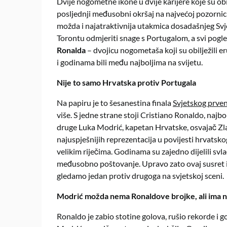
Dvije nogometne ikone u dvije karijere koje su ob
posljednji međusobni okršaj na najvećoj pozornic
možda i najatraktivnija utakmica dosadašnjeg Svje
Torontu odmjeriti snage s Portugalom, a svi pogle
Ronalda
– dvojicu nogometaša koji su obilježili er
i godinama bili među najboljima na svijetu.
Nije to samo Hrvatska protiv Portugala
Na papiru je to šesanestina finala
Svjetskog prve
više. S jedne strane stoji Cristiano Ronaldo, najbo
druge Luka Modrić, kapetan Hrvatske, osvajač Zla
najuspješnijih reprezentacija u povijesti hrvatsko
velikim riječima. Godinama su zajedno dijelili svla
međusobno poštovanje. Upravo zato ovaj susret im
gledamo jedan protiv drugoga na svjetskoj sceni.
Modrić možda nema Ronaldove brojke, ali ima 
Ronaldo je zabio stotine golova, rušio rekorde i 