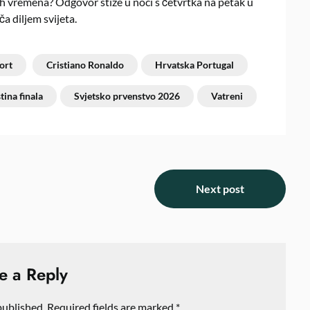
ih vremena? Odgovor stiže u noći s četvrtka na petak u
a diljem svijeta.
ort
Cristiano Ronaldo
Hrvatska Portugal
tina finala
Svjetsko prvenstvo 2026
Vatreni
Next post
e a Reply
published.
Required fields are marked
*