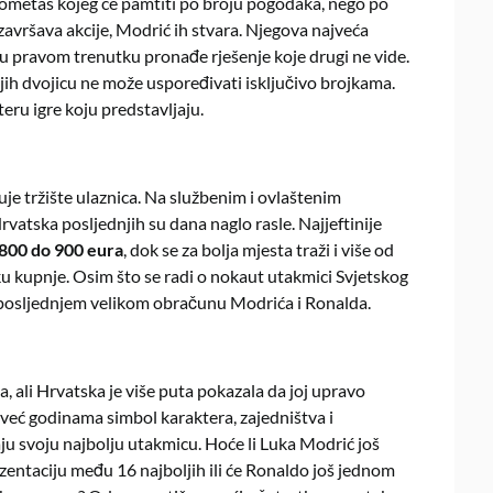
gometaš kojeg će pamtiti po broju pogodaka, nego po
avršava akcije, Modrić ih stvara. Njegova najveća
a u pravom trenutku pronađe rješenje koje drugi ne vide.
jih dvojicu ne može uspoređivati isključivo brojkama.
teru igre koju predstavljaju.
uje tržište ulaznica. Na službenim i ovlaštenim
vatska posljednjih su dana naglo rasle. Najjeftinije
800 do 900 eura
, dok se za bolja mjesta traži i više od
tku kupnje. Osim što se radi o nokaut utakmici Svjetskog
 posljednjem velikom obračunu Modrića i Ronalda.
, ali Hrvatska je više puta pokazala da joj upravo
 već godinama simbol karaktera, zajedništva i
ju svoju najbolju utakmicu. Hoće li Luka Modrić još
zentaciju među 16 najboljih ili će Ronaldo još jednom