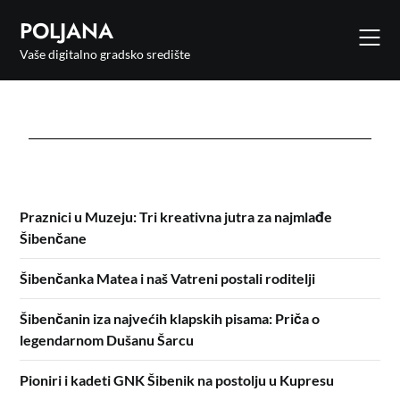
POLJANA
Vaše digitalno gradsko središte
Praznici u Muzeju: Tri kreativna jutra za najmlađe
Šibenčane
Šibenčanka Matea i naš Vatreni postali roditelji
Šibenčanin iza najvećih klapskih pisama: Priča o
legendarnom Dušanu Šarcu
Pioniri i kadeti GNK Šibenik na postolju u Kupresu