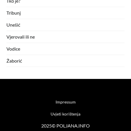
Tko je?
Tribunj
Unešić
Vjerovali ili ne
Vodice
Žaborić
Impressum
Uvjeti korištenja
2025© POLJANA.INFO