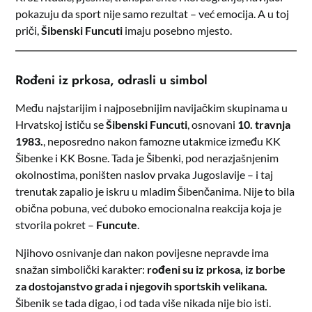
pokazuju da sport nije samo rezultat – već emocija. A u toj
priči,
Šibenski Funcuti
imaju posebno mjesto.
Rođeni iz prkosa, odrasli u simbol
Među najstarijim i najposebnijim navijačkim skupinama u
Hrvatskoj ističu se
Šibenski Funcuti
, osnovani
10. travnja
1983.
, neposredno nakon famozne utakmice između KK
Šibenke i KK Bosne. Tada je Šibenki, pod nerazjašnjenim
okolnostima, poništen naslov prvaka Jugoslavije – i taj
trenutak zapalio je iskru u mladim Šibenčanima. Nije to bila
obična pobuna, već duboko emocionalna reakcija koja je
stvorila pokret –
Funcute
.
Njihovo osnivanje dan nakon povijesne nepravde ima
snažan simbolički karakter:
rođeni su iz prkosa, iz borbe
za dostojanstvo grada i njegovih sportskih velikana.
Šibenik se tada digao, i od tada više nikada nije bio isti.