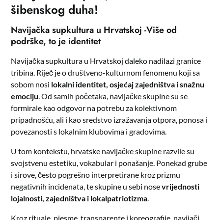
šibenskog duha!
Navijačka supkultura u Hrvatskoj -Više od
podrške, to je identitet
Navijačka supkultura u Hrvatskoj daleko nadilazi granice
tribina. Riječ je o društveno-kulturnom fenomenu koji sa
sobom nosi
lokalni identitet, osjećaj zajedništva i snažnu
emociju
. Od samih početaka, navijačke skupine su se
formirale kao odgovor na potrebu za kolektivnom
pripadnošću, ali i kao sredstvo izražavanja otpora, ponosa i
povezanosti s lokalnim klubovima i gradovima.
U tom kontekstu, hrvatske navijačke skupine razvile su
svojstvenu estetiku, vokabular i ponašanje. Ponekad grube
i sirove, često pogrešno interpretirane kroz prizmu
negativnih incidenata, te skupine u sebi nose
vrijednosti
lojalnosti, zajedništva i lokalpatriotizma
.
Kroz rituale, pjesme, transparente i koreografije, navijači