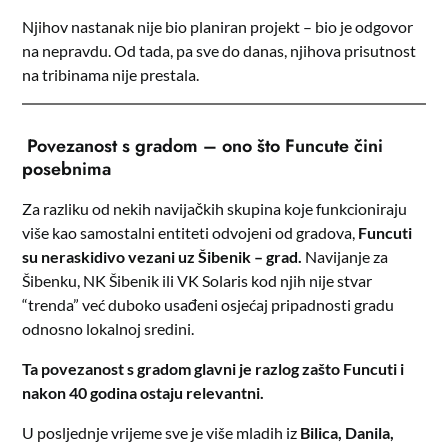
Njihov nastanak nije bio planiran projekt – bio je odgovor
na nepravdu. Od tada, pa sve do danas, njihova prisutnost
na tribinama nije prestala.
Povezanost s gradom – ono što Funcute čini
posebnima
Za razliku od nekih navijačkih skupina koje funkcioniraju
više kao samostalni entiteti odvojeni od gradova,
Funcuti
su neraskidivo vezani uz Šibenik – grad.
Navijanje za
Šibenku, NK Šibenik ili VK Solaris kod njih nije stvar
“trenda” već duboko usađeni osjećaj pripadnosti gradu
odnosno lokalnoj sredini.
Ta povezanost s gradom glavni je razlog zašto Funcuti i
nakon 40 godina ostaju relevantni.
U posljednje vrijeme sve je više mladih iz
Bilica, Danila,