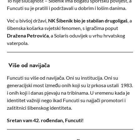
To nije slučajnost – Šibenik ima bogatu sportsku povijest, a
Funcuti su je pratili i podržavali u dobrim i lošim danima.
Već u bivšoj državi,
NK Šibenik bio je stabilan drugoligaš
, a
šibenska košarka svjetski fenomen, s igračima poput
Dražena Petrovića
, a Solaris oduvijek u vrhu hrvatskog
vaterpola.
Više od navijača
Funcuti su više od navijača. Oni su institucija. Oni su
generacijski most između onih koji su iz prkosa ustali 1983.
i onih koji i danas pjevaju na tribinama. U vremenu kada je
identitet važniji nego ikad Funcuti su najjači promotori i
zaštitnici šibenskog identiteta.
Sretan vam 42. rođendan, Funcuti!