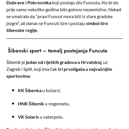
Dubrave i Pokrovnika
koji postaju dio Funcuta, što bi do
prije samo nekoliko godina bilo gotovo nezamislivo. Nekad
se smatralo da “pravi Funcut mora biti iz stare gradske
jezgre”, ali danas se Funcuti šire i postaju
simbol šire
šibenske regije.
Šibenski sport – temelj postojanja Funcuta
Šibenik je
jedan od rijetkih gradova u Hrvatskoj
, uz
Zagreb i Split, koji ima čak
tri prvoligaša u najvažnijim
sportovima
:
KK Šibenka
u košarci,
HNK Šibenik
u nogometu,
VK Solaris
u vaterpolu.