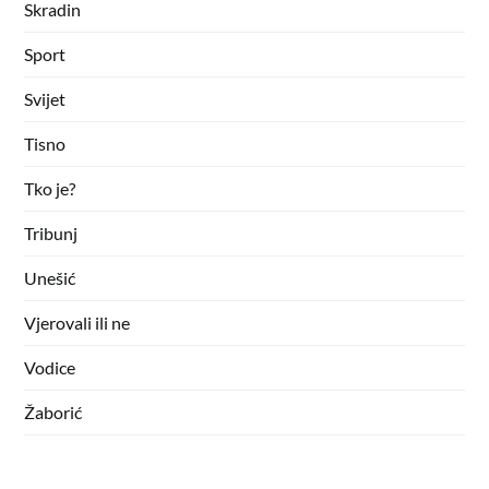
Skradin
Sport
Svijet
Tisno
Tko je?
Tribunj
Unešić
Vjerovali ili ne
Vodice
Žaborić