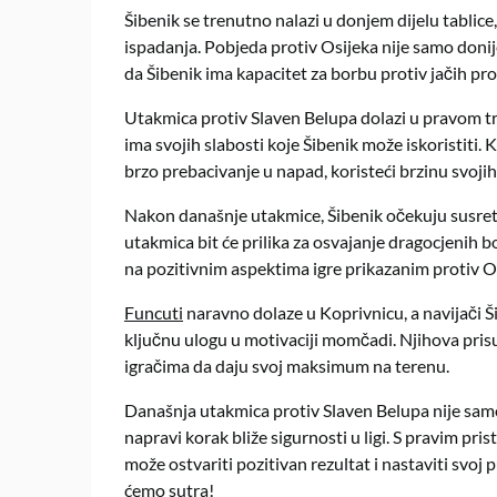
Šibenik se trenutno nalazi u donjem dijelu tablice
ispadanja.
Pobjeda protiv Osijeka nije samo donije
da Šibenik ima kapacitet za borbu protiv jačih pro
Utakmica protiv Slaven Belupa dolazi u pravom t
ima svojih slabosti koje Šibenik može iskoristiti.
K
brzo prebacivanje u napad, koristeći brzinu svojih 
Nakon današnje utakmice, Šibenik očekuju susreti
utakmica bit će prilika za osvajanje dragocjenih 
na pozitivnim aspektima igre prikazanim protiv O
Funcuti
naravno dolaze u Koprivnicu, a navijači Ši
ključnu ulogu u motivaciji momčadi.
Njihova pris
igračima da daju svoj maksimum na terenu.
Današnja utakmica protiv Slaven Belupa nije samo
napravi korak bliže sigurnosti u ligi.
S pravim pris
može ostvariti pozitivan rezultat i nastaviti sv
ćemo sutra!