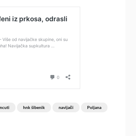
ncuti
hnk šibenik
navijači
Poljana