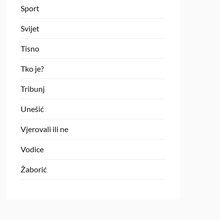
Sport
Svijet
Tisno
Tko je?
Tribunj
Unešić
Vjerovali ili ne
Vodice
Žaborić