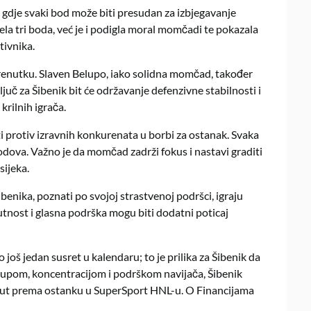
, gdje svaki bod može biti presudan za izbjegavanje
la tri boda, već je i podigla moral momčadi te pokazala
tivnika.
renutku.
Slaven Belupo, iako solidna momčad, također
ljuč za Šibenik bit će održavanje defenzivne stabilnosti i
krilnih igrača.
 protiv izravnih konkurenata u borbi za ostanak.
Svaka
bodova.
Važno je da momčad zadrži fokus i nastavi graditi
sijeka.
benika, poznati po svojoj strastvenoj podršci, igraju
utnost i glasna podrška mogu biti dodatni poticaj
 još jedan susret u kalendaru;
to je prilika za Šibenik da
tupom, koncentracijom i podrškom navijača, Šibenik
oj put prema ostanku u SuperSport HNL-u. O Financijama