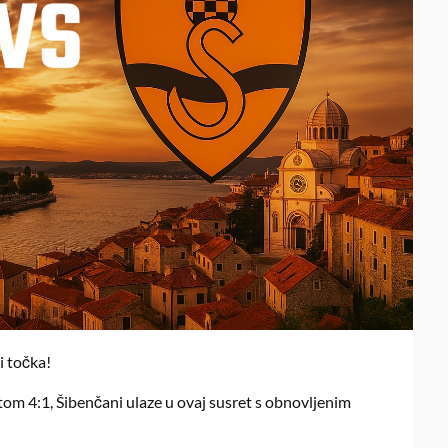
i točka!
m 4:1, Šibenčani ulaze u ovaj susret s obnovljenim