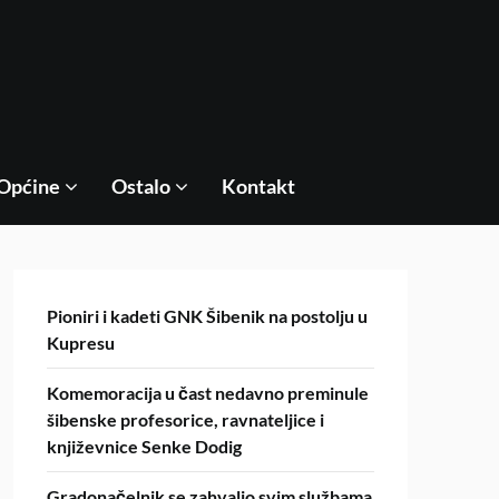
Općine
Ostalo
Kontakt
Pioniri i kadeti GNK Šibenik na postolju u
Kupresu
Komemoracija u čast nedavno preminule
šibenske profesorice, ravnateljice i
književnice Senke Dodig
Gradonačelnik se zahvalio svim službama