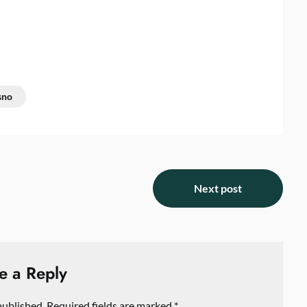
sno
Next post
e a Reply
published.
Required fields are marked
*