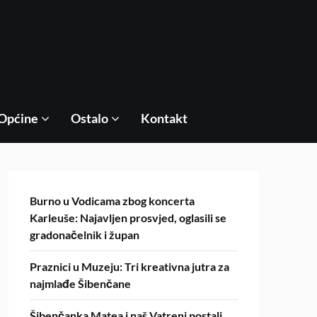
Općine
Ostalo
Kontakt
Burno u Vodicama zbog koncerta
Karleuše: Najavljen prosvjed, oglasili se
gradonačelnik i župan
Praznici u Muzeju: Tri kreativna jutra za
najmlađe Šibenčane
Šibenčanka Matea i naš Vatreni postali