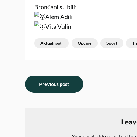
Brončani su bili:
Alem Adili
Vita Vulin
Aktualnosti
Općine
Sport
Ti
Previous post
Leav
Your email address will not be 