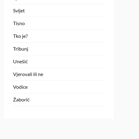
Svijet
Tisno
Tko je?
Tribunj
Unešić
Vjerovali ili ne
Vodice
Žaborić