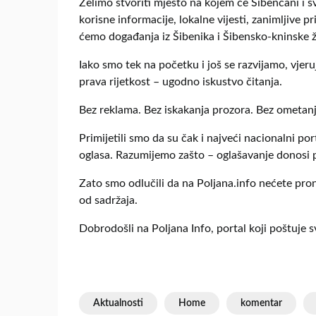
Želimo stvoriti mjesto na kojem će Šibenčani i s
korisne informacije, lokalne vijesti, zanimljive p
ćemo događanja iz Šibenika i Šibensko-kninske župa
Iako smo tek na početku i još se razvijamo, vje
prava rijetkost – ugodno iskustvo čitanja.
Bez reklama. Bez iskakanja prozora. Bez ometanj
Primijetili smo da su čak i najveći nacionalni po
oglasa. Razumijemo zašto – oglašavanje donosi pr
Zato smo odlučili da na Poljana.info nećete pron
od sadržaja.
Dobrodošli na Poljana Info, portal koji poštuje sv
Aktualnosti
Home
komentar