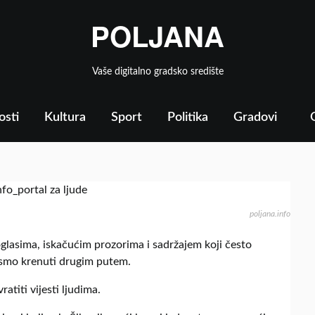
POLJANA
Vaše digitalno gradsko središte
osti
Kultura
Sport
Politika
Gradovi
oglasima, iskačućim prozorima i sadržajem koji često
li smo krenuti drugim putem.
atiti vijesti ljudima.