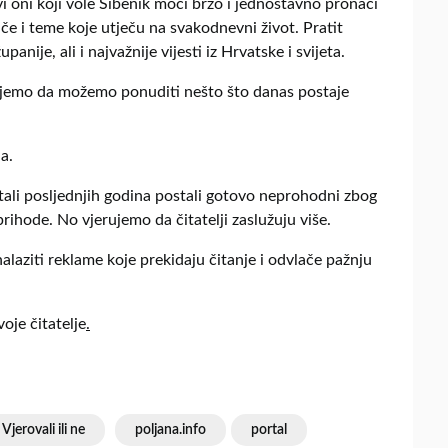
vi oni koji vole Šibenik moći brzo i jednostavno pronaći
riče i teme koje utječu na svakodnevni život. Pratit
nije, ali i najvažnije vijesti iz Hrvatske i svijeta.
rujemo da možemo ponuditi nešto što danas postaje
a.
rtali posljednjih godina postali gotovo neprohodni zbog
ihode. No vjerujemo da čitatelji zaslužuju više.
alaziti reklame koje prekidaju čitanje i odvlače pažnju
oje čitatelje
.
Vjerovali ili ne
poljana.info
portal