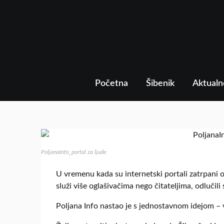
Početna
Šibenik
Aktualn
PoljanaInfo_portal za ljude
U vremenu kada su internetski portali zatrpani 
služi više oglašivačima nego čitateljima, odluči
Poljana Info nastao je s jednostavnom idejom – vr