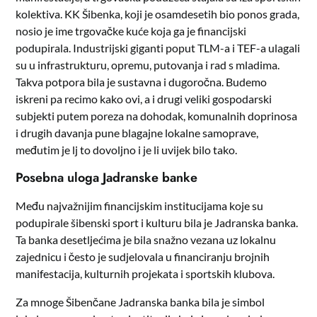
kolektiva. KK Šibenka, koji je osamdesetih bio ponos grada,
nosio je ime trgovačke kuće koja ga je financijski
podupirala. Industrijski giganti poput TLM-a i TEF-a ulagali
su u infrastrukturu, opremu, putovanja i rad s mladima.
Takva potpora bila je sustavna i dugoročna. Budemo
iskreni pa recimo kako ovi, a i drugi veliki gospodarski
subjekti putem poreza na dohodak, komunalnih doprinosa
i drugih davanja pune blagajne lokalne samoprave,
međutim je lj to dovoljno i je li uvijek bilo tako.
Posebna uloga Jadranske banke
Među najvažnijim financijskim institucijama koje su
podupirale šibenski sport i kulturu bila je Jadranska banka.
Ta banka desetljećima je bila snažno vezana uz lokalnu
zajednicu i često je sudjelovala u financiranju brojnih
manifestacija, kulturnih projekata i sportskih klubova.
Za mnoge Šibenčane Jadranska banka bila je simbol