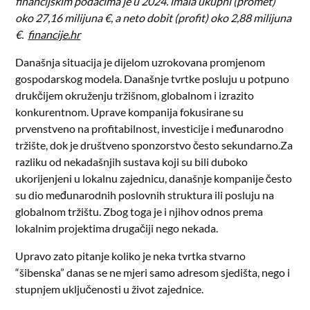
financijskim podacima je u 2024. imala
ukupni
(promet)
oko 27,16 milijuna €, a neto
dobit (profit) oko 2,88 milijuna
€.
financije.hr
Današnja situacija je dijelom uzrokovana promjenom
gospodarskog modela. Današnje tvrtke posluju u potpuno
drukčijem okruženju tržišnom, globalnom i izrazito
konkurentnom. Uprave kompanija fokusirane su
prvenstveno na profitabilnost, investicije i međunarodno
tržište, dok je društveno sponzorstvo često sekundarno.
Za
razliku od nekadašnjih sustava koji su bili duboko
ukorijenjeni u lokalnu zajednicu, današnje kompanije često
su dio međunarodnih poslovnih struktura ili posluju na
globalnom tržištu. Zbog toga je i njihov odnos prema
lokalnim projektima drugačiji nego nekada.
Upravo zato pitanje koliko je neka tvrtka stvarno
“šibenska” danas se ne mjeri samo adresom sjedišta, nego i
stupnjem uključenosti u život zajednice.