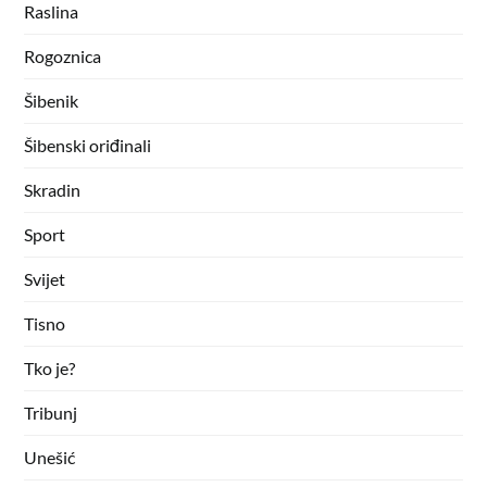
Raslina
Rogoznica
Šibenik
Šibenski oriđinali
Skradin
Sport
Svijet
Tisno
Tko je?
Tribunj
Unešić