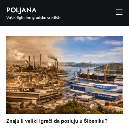
POLJANA
Vaše digitalno gradsko središte
Znaju li veliki igrači da posluju u Šibeniku?