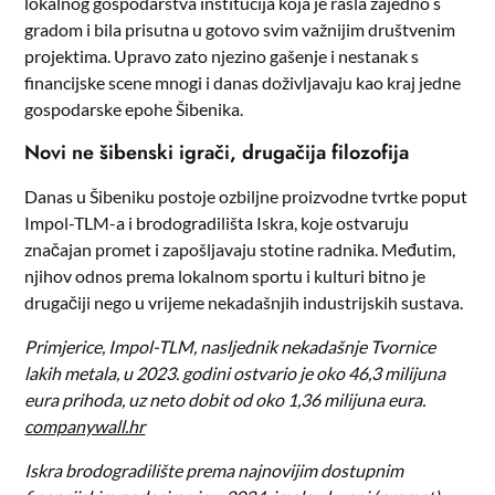
lokalnog gospodarstva institucija koja je rasla zajedno s
gradom i bila prisutna u gotovo svim važnijim društvenim
projektima. Upravo zato njezino gašenje i nestanak s
financijske scene mnogi i danas doživljavaju kao kraj jedne
gospodarske epohe Šibenika.
Novi ne šibenski igrači, drugačija filozofija
Danas u Šibeniku postoje ozbiljne proizvodne tvrtke poput
Impol-TLM-a i brodogradilišta Iskra, koje ostvaruju
značajan promet i zapošljavaju stotine radnika. Međutim,
njihov odnos prema lokalnom sportu i kulturi bitno je
drugačiji nego u vrijeme nekadašnjih industrijskih sustava.
Primjerice, Impol-TLM, nasljednik nekadašnje Tvornice
lakih metala, u 2023. godini ostvario je oko 46,3 milijuna
eura prihoda, uz neto dobit od oko 1,36 milijuna eura.
companywall.hr
Iskra brodogradilište prema najnovijim dostupnim