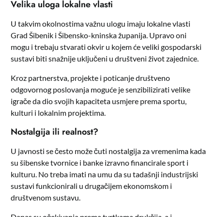
Velika uloga lokalne vlasti
U takvim okolnostima važnu ulogu imaju lokalne vlasti
Grad Šibenik i Šibensko-kninska županija. Upravo oni
mogu i trebaju stvarati okvir u kojem će veliki gospodarski
sustavi biti snažnije uključeni u društveni život zajednice.
Kroz partnerstva, projekte i poticanje društveno
odgovornog poslovanja moguće je senzibilizirati velike
igrače da dio svojih kapaciteta usmjere prema sportu,
kulturi i lokalnim projektima.
Nostalgija ili realnost?
U javnosti se često može čuti nostalgija za vremenima kada
su šibenske tvornice i banke izravno financirale sport i
kulturu. No treba imati na umu da su tadašnji industrijski
sustavi funkcionirali u drugačijem ekonomskom i
društvenom sustavu.
Danas su očekivanja prema tvrtkama drukčija, a i