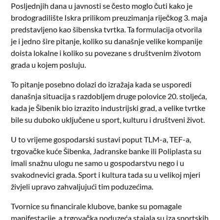
Posljednjih dana u javnosti se često moglo čuti kako je
brodogradilište Iskra prilikom preuzimanja riječkog 3. maja
predstavljeno kao šibenska tvrtka. Ta formulacija otvorila
je i jedno šire pitanje, koliko su današnje velike kompanije
doista lokalne i koliko su povezane s društvenim životom
grada u kojem posluju.
To pitanje posebno dolazi do izražaja kada se usporedi
današnja situacija s razdobljem druge polovice 20. stoljeća,
kada je Šibenik bio izrazito industrijski grad, a velike tvrtke
bile su duboko uključene u sport, kulturu i društveni život.
U to vrijeme gospodarski sustavi poput TLM-a, TEF-a,
trgovačke kuće Šibenka, Jadranske banke ili Poliplasta su
imali snažnu ulogu ne samo u gospodarstvu nego i u
svakodnevici grada. Sport i kultura tada su u velikoj mjeri
živjeli upravo zahvaljujući tim poduzećima.
Tvornice su financirale klubove, banke su pomagale
manifestacije, a trgovačka poduzeća stajala su iza sportskih