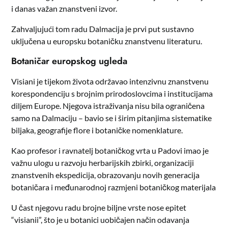
i danas važan znanstveni izvor.
Zahvaljujući tom radu Dalmacija je prvi put sustavno
uključena u europsku botaničku znanstvenu literaturu.
Botaničar europskog ugleda
Visiani je tijekom života održavao intenzivnu znanstvenu
korespondenciju s brojnim prirodoslovcima i institucijama
diljem Europe. Njegova istraživanja nisu bila ograničena
samo na Dalmaciju – bavio se i širim pitanjima sistematike
biljaka, geografije flore i botaničke nomenklature.
Kao profesor i ravnatelj botaničkog vrta u Padovi imao je
važnu ulogu u razvoju herbarijskih zbirki, organizaciji
znanstvenih ekspedicija, obrazovanju novih generacija
botaničara i međunarodnoj razmjeni botaničkog materijala
U čast njegovu radu brojne biljne vrste nose epitet
“visianii”, što je u botanici uobičajen način odavanja