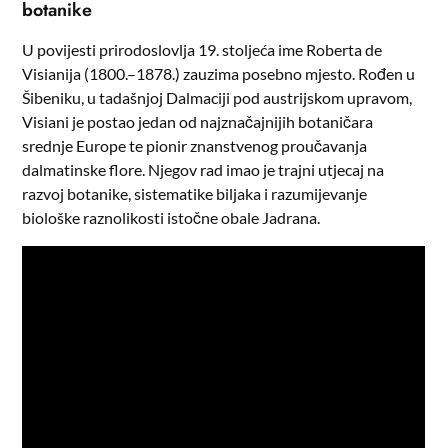
botanike
U povijesti prirodoslovlja 19. stoljeća ime Roberta de
Visianija (1800.–1878.) zauzima posebno mjesto. Rođen u
Šibeniku, u tadašnjoj Dalmaciji pod austrijskom upravom,
Visiani je postao jedan od najznačajnijih botaničara
srednje Europe te pionir znanstvenog proučavanja
dalmatinske flore. Njegov rad imao je trajni utjecaj na
razvoj botanike, sistematike biljaka i razumijevanje
biološke raznolikosti istočne obale Jadrana.