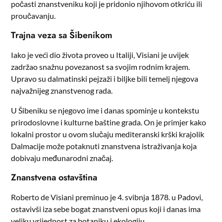
počasti znanstveniku koji je pridonio njihovom otkriću ili
proučavanju.
Trajna veza sa Šibenikom
Iako je veći dio života proveo u Italiji, Visiani je uvijek
zadržao snažnu povezanost sa svojim rodnim krajem.
Upravo su dalmatinski pejzaži i biljke bili temelj njegova
najvažnijeg znanstvenog rada.
U Šibeniku se njegovo ime i danas spominje u kontekstu
prirodoslovne i kulturne baštine grada. On je primjer kako
lokalni prostor u ovom slučaju mediteranski krški krajolik
Dalmacije može potaknuti znanstvena istraživanja koja
dobivaju međunarodni značaj.
Znanstvena ostavština
Roberto de Visiani preminuo je 4. svibnja 1878. u Padovi,
ostavivši iza sebe bogat znanstveni opus koji i danas ima
veliku vrijednost za botaniku i ekologiju.