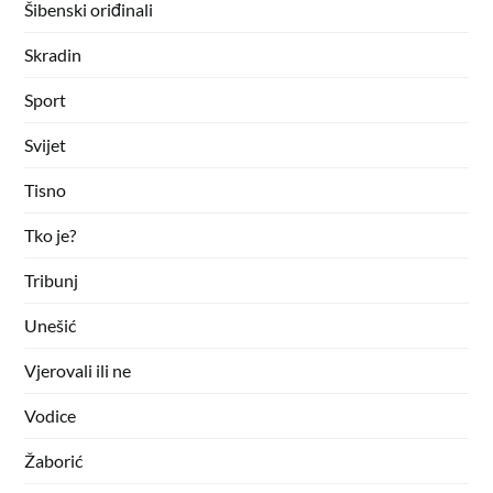
Šibenski oriđinali
Skradin
Sport
Svijet
Tisno
Tko je?
Tribunj
Unešić
Vjerovali ili ne
Vodice
Žaborić