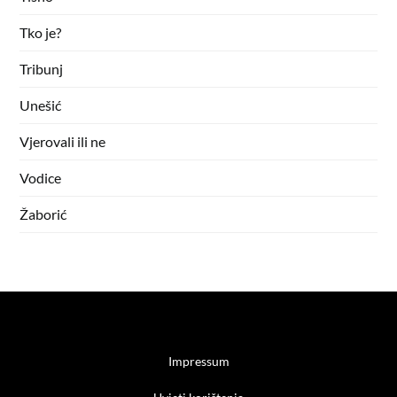
Tko je?
Tribunj
Unešić
Vjerovali ili ne
Vodice
Žaborić
Impressum