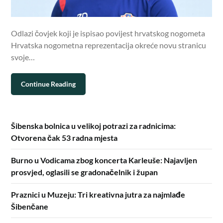
Odlazi čovjek koji je ispisao povijest hrvatskog nogometa
Hrvatska nogometna reprezentacija okreće novu stranicu
svoje…
Continue Reading
Šibenska bolnica u velikoj potrazi za radnicima:
Otvorena čak 53 radna mjesta
Burno u Vodicama zbog koncerta Karleuše: Najavljen
prosvjed, oglasili se gradonačelnik i župan
Praznici u Muzeju: Tri kreativna jutra za najmlađe
Šibenčane