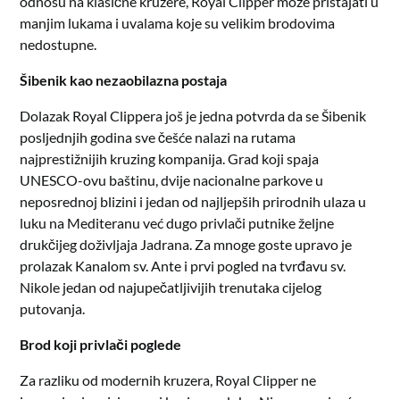
odnosu na klasične kruzere, Royal Clipper može pristajati u
manjim lukama i uvalama koje su velikim brodovima
nedostupne.
Šibenik kao nezaobilazna postaja
Dolazak Royal Clippera još je jedna potvrda da se Šibenik
posljednjih godina sve češće nalazi na rutama
najprestižnijih kruzing kompanija. Grad koji spaja
UNESCO-ovu baštinu, dvije nacionalne parkove u
neposrednoj blizini i jedan od najljepših prirodnih ulaza u
luku na Mediteranu već dugo privlači putnike željne
drukčijeg doživljaja Jadrana. Za mnoge goste upravo je
prolazak Kanalom sv. Ante i prvi pogled na tvrđavu sv.
Nikole jedan od najupečatljivijih trenutaka cijelog
putovanja.
Brod koji privlači poglede
Za razliku od modernih kruzera, Royal Clipper ne