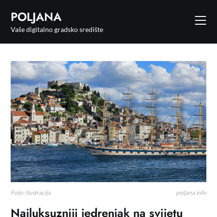
POLJANA
Vaše digitalno gradsko središte
Foto: Ilustracija
Najluksuzniji jedrenjak na svijetu