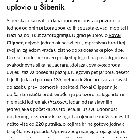
uplovio u Šibenik
Šibenska luka ovih je dana ponovno postala pozornica
jednog od onih prizora zbog kojih se zastaje, vadi mobitel i
traži najbolji kut za fotografiju. U grad je uplovio
Royal
Clipper
, najveći jedrenjak na svijetu, impresivan brod koji
svojim izgledom vraća u zlatno doba oceanske plovidbe.
Dok su moderni kruzeri posljednjih godina postali gotovo
svakodnevna slika na Jadranu, dolazak ovakvog broda
uvijek izaziva posebnu pažnju. Njegovih pet jarbola, desetci
bijelih jedara i gotovo 135 metara dužine pretvaraju svaki
dolazak u pravi pomorski spektakl. Royal Clipper nije
običan turistički brod. Građen je po uzoru na legendarni
njemački jedrenjak
Preussen
, jedan od najslavnijih
jedrenjaka s početka 20. stoljeća, ali uz svu udobnost
modernog luksuznog kruzinga. Na njemu se može smjestiti
nešto više od 220 putnika, o kojima brine gotovo jednak
broj članova posade. Upravo zbog manjeg broja gostiju u