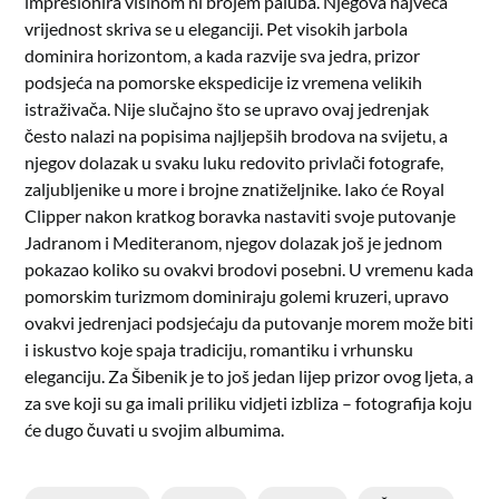
impresionira visinom ni brojem paluba. Njegova najveća
vrijednost skriva se u eleganciji. Pet visokih jarbola
dominira horizontom, a kada razvije sva jedra, prizor
podsjeća na pomorske ekspedicije iz vremena velikih
istraživača. Nije slučajno što se upravo ovaj jedrenjak
često nalazi na popisima najljepših brodova na svijetu, a
njegov dolazak u svaku luku redovito privlači fotografe,
zaljubljenike u more i brojne znatiželjnike. Iako će Royal
Clipper nakon kratkog boravka nastaviti svoje putovanje
Jadranom i Mediteranom, njegov dolazak još je jednom
pokazao koliko su ovakvi brodovi posebni. U vremenu kada
pomorskim turizmom dominiraju golemi kruzeri, upravo
ovakvi jedrenjaci podsjećaju da putovanje morem može biti
i iskustvo koje spaja tradiciju, romantiku i vrhunsku
eleganciju. Za Šibenik je to još jedan lijep prizor ovog ljeta, a
za sve koji su ga imali priliku vidjeti izbliza – fotografija koju
će dugo čuvati u svojim albumima.