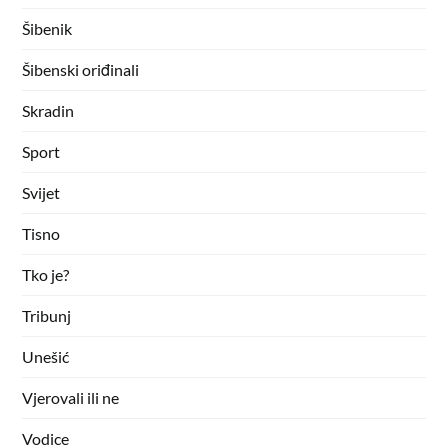
Šibenik
Šibenski oriđinali
Skradin
Sport
Svijet
Tisno
Tko je?
Tribunj
Unešić
Vjerovali ili ne
Vodice