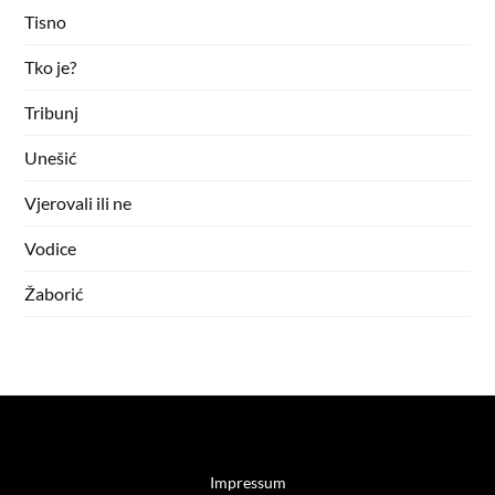
Tisno
Tko je?
Tribunj
Unešić
Vjerovali ili ne
Vodice
Žaborić
Impressum