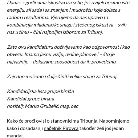
Danas, s godinama iskustva iza sebe, još uvijek nosimo istu
energiju, ali sada i sa znanjem i mudrošću koje dolaze s
radom i rezultatima. Vjerujemo da nas upravo ta
kombinacija mladenačke snage i stečenog iskustva – svih
nas u timu – čini najboljim izborom za Tribunj.
Zato ovu kandidaturu doživljavamo kao odgovornost i kao
obvezu. Imamo jasnu viziju, realne planove i – što je
najvažnije – dokazanu sposobnost da ih provedemo.
Zajedno možemo i dalje činiti velike stvari za Tribunj.
Kandidacijska lista grupe birača
Kandidat grupe birača
nositelj: Marko Grubelić, mag. oec
Kako će proći ovisi o stanovnicima Tribunja. Napominjemo
kako i dosadašnji
načelnik Pirovca
također želi još jedan
mandat.