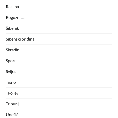
Raslina
Rogoznica
Šibenik
Šibenski oriđinali
Skradin
Sport
Svijet
Tisno
Tko je?
Tribunj
Unešić