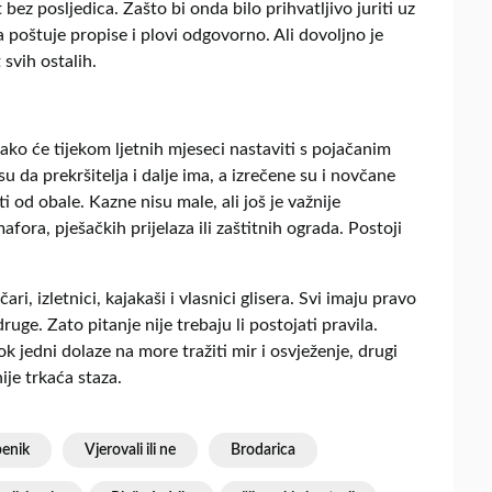
bez posljedica. Zašto bi onda bilo prihvatljivo juriti uz
oštuje propise i plovi odgovorno. Ali dovoljno je
svih ostalih.
ko će tijekom ljetnih mjeseci nastaviti s pojačanim
da prekršitelja i dalje ima, a izrečene su i novčane
 od obale. Kazne nisu male, ali još je važnije
fora, pješačkih prijelaza ili zaštitnih ograda. Postoji
ičari, izletnici, kajakaši i vlasnici glisera. Svi imaju pravo
uge. Zato pitanje nije trebaju li postojati pravila.
k jedni dolaze na more tražiti mir i osvježenje, drugi
ije trkaća staza.
benik
Vjerovali ili ne
Brodarica