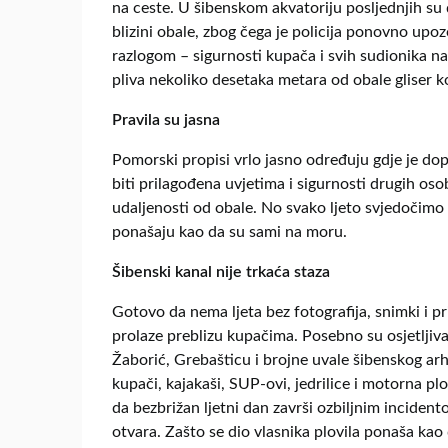
na ceste. U šibenskom akvatoriju posljednjih su d
blizini obale, zbog čega je policija ponovno upozo
razlogom – sigurnosti kupača i svih sudionika na
pliva nekoliko desetaka metara od obale gliser 
Pravila su jasna
Pomorski propisi vrlo jasno određuju gdje je dopu
biti prilagođena uvjetima i sigurnosti drugih oso
udaljenosti od obale. No svako ljeto svjedočimo 
ponašaju kao da su sami na moru.
Šibenski kanal nije trkaća staza
Gotovo da nema ljeta bez fotografija, snimki i pr
prolaze preblizu kupačima. Posebno su osjetljiva
Žaborić, Grebašticu i brojne uvale šibenskog ar
kupači, kajakaši, SUP-ovi, jedrilice i motorna pl
da bezbrižan ljetni dan završi ozbiljnim inciden
otvara. Zašto se dio vlasnika plovila ponaša kao