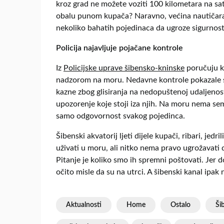
kroz grad ne možete voziti 100 kilometara na sat 
obalu punom kupača? Naravno, većina nautičara p
nekoliko bahatih pojedinaca da ugroze sigurnost 
Policija najavljuje pojačane kontrole
Iz
Policijske uprave šibensko-kninske
poručuju ka
nadzorom na moru. Nedavne kontrole pokazale su 
kazne zbog glisiranja na nedopuštenoj udaljenosti
upozorenje koje stoji iza njih. Na moru nema sema
samo odgovornost svakog pojedinca.
Šibenski akvatorij ljeti dijele kupači, ribari, jedril
uživati u moru, ali nitko nema pravo ugrožavati dr
Pitanje je koliko smo ih spremni poštovati. Jer do
očito misle da su na utrci. A šibenski kanal ipak n
Aktualnosti
Home
Ostalo
Ši