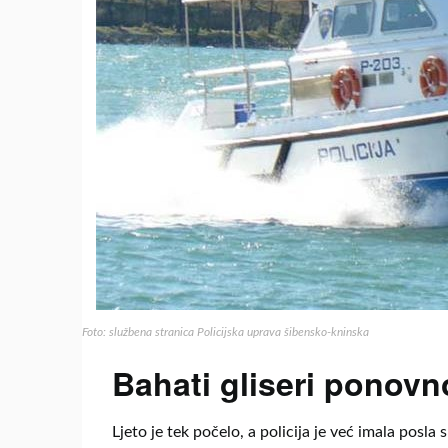
Foto: službena stranica Policijska uprava šibensko-kninska
Bahati gliseri ponovn
Ljeto je tek počelo, a policija je već imala posl