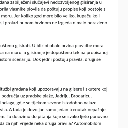
ana zabilježeni slučajevi nedozvoljenog glisiranja u
rila vlasnike plovila da poštuju propise koji postoje s
 moru. Jer koliko god more bilo veliko, kupaču koji
koji prolazi punom brzinom ne izgleda nimalo bezazleno.
šteno glisirati. U blizini obale brzina plovidbe mora
ba na moru, a glisiranje je dopušteno tek na propisanoj
istom scenariju. Dok jedni poštuju pravila, drugi se
itužbi građana koji upozoravaju na glisere i skutere koji
 područja uz gradske plaže, Jadriju, Brodaricu,
hipelaga, gdje se tijekom sezone istodobno nalaze
ovila. A tada je dovoljan samo jedan trenutak nepažnje
tom. Tu dolazimo do pitanja koje se svako ljeto ponovno
 da za njih vrijede neka druga pravila? Automobilom