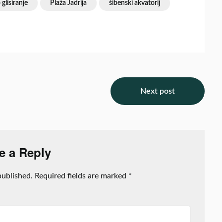
glisiranje
Plaža Jadrija
šibenski akvatorij
Next post
e a Reply
published.
Required fields are marked
*