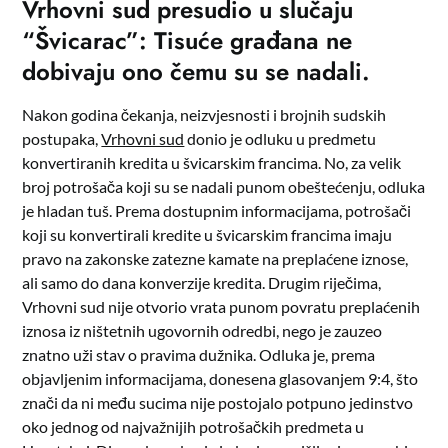
Vrhovni sud presudio u slučaju
“Švicarac”: Tisuće građana ne
dobivaju ono čemu su se nadali.
Nakon godina čekanja, neizvjesnosti i brojnih sudskih
postupaka,
Vrhovni sud
donio je odluku u predmetu
konvertiranih kredita u švicarskim francima. No, za velik
broj potrošača koji su se nadali punom obeštećenju, odluka
je hladan tuš. Prema dostupnim informacijama, potrošači
koji su konvertirali kredite u švicarskim francima imaju
pravo na zakonske zatezne kamate na preplaćene iznose,
ali samo do dana konverzije kredita. Drugim riječima,
Vrhovni sud nije otvorio vrata punom povratu preplaćenih
iznosa iz ništetnih ugovornih odredbi, nego je zauzeo
znatno uži stav o pravima dužnika. Odluka je, prema
objavljenim informacijama, donesena glasovanjem 9:4, što
znači da ni među sucima nije postojalo potpuno jedinstvo
oko jednog od najvažnijih potrošačkih predmeta u