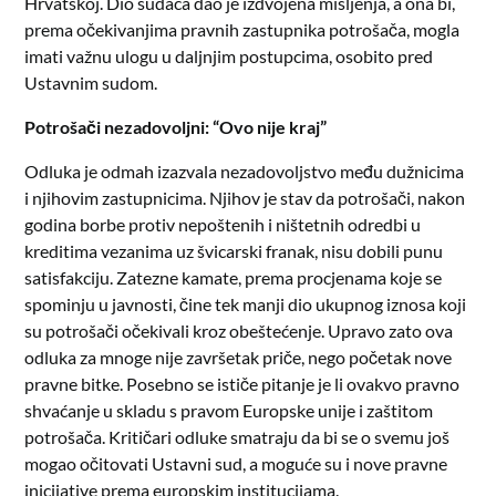
Hrvatskoj. Dio sudaca dao je izdvojena mišljenja, a ona bi,
prema očekivanjima pravnih zastupnika potrošača, mogla
imati važnu ulogu u daljnjim postupcima, osobito pred
Ustavnim sudom.
Potrošači nezadovoljni: “Ovo nije kraj”
Odluka je odmah izazvala nezadovoljstvo među dužnicima
i njihovim zastupnicima. Njihov je stav da potrošači, nakon
godina borbe protiv nepoštenih i ništetnih odredbi u
kreditima vezanima uz švicarski franak, nisu dobili punu
satisfakciju. Zatezne kamate, prema procjenama koje se
spominju u javnosti, čine tek manji dio ukupnog iznosa koji
su potrošači očekivali kroz obeštećenje. Upravo zato ova
odluka za mnoge nije završetak priče, nego početak nove
pravne bitke. Posebno se ističe pitanje je li ovakvo pravno
shvaćanje u skladu s pravom Europske unije i zaštitom
potrošača. Kritičari odluke smatraju da bi se o svemu još
mogao očitovati Ustavni sud, a moguće su i nove pravne
inicijative prema europskim institucijama.