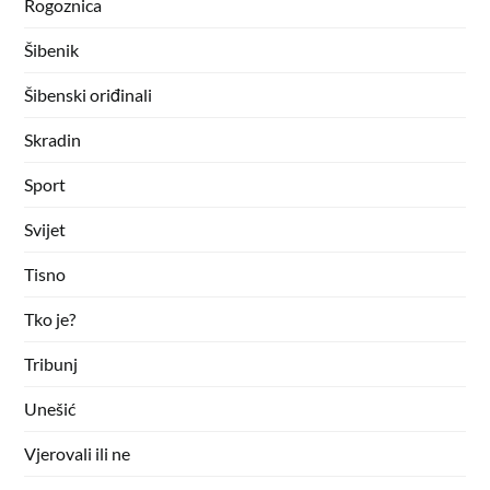
Rogoznica
Šibenik
Šibenski oriđinali
Skradin
Sport
Svijet
Tisno
Tko je?
Tribunj
Unešić
Vjerovali ili ne