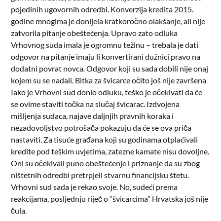
pojedinih ugovornih odredbi. Konverzija kredita 2015.
godine mnogima je donijela kratkoročno olakšanje, ali nije
zatvorila pitanje obeštećenja. Upravo zato odluka
Vrhovnog suda imala je ogromnu težinu – trebala je dati
odgovor na pitanje imaju li konvertirani dužnici pravo na
dodatni povrat novca. Odgovor koji su sada dobili nije onaj
kojem su se nadali.
Bitka za švicarce očito još nije završena
Iako je Vrhovni sud donio odluku, teško je očekivati da će
se ovime staviti točka na slučaj švicarac. Izdvojena
mišljenja sudaca, najave daljnjih pravnih koraka i
nezadovoljstvo potrošača pokazuju da će se ova priča
nastaviti. Za tisuće građana koji su godinama otplaćivali
kredite pod teškim uvjetima, zatezne kamate nisu dovoljne.
Oni su očekivali puno obeštećenje i priznanje da su zbog
ništetnih odredbi pretrpjeli stvarnu financijsku štetu.
Vrhovni sud sada je rekao svoje. No, sudeći prema
reakcijama, posljednju riječ o “švicarcima” Hrvatska još nije
čula.