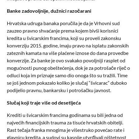
Banke zadovoljnije, dužnici razočarani
Hrvatska udruga banaka poručila je da je Vrhovni sud
zauzeo pravno shvaćanje prema kojem bivši korisnici
kredita u švicarskim francima, koji su proveli zakonsku
konverziju 2015. godine, imaju pravo na isplatu zakonskih
zateznih kamata na više plaćene iznose do dana provedbe
konverzije. Za banke je ovo svakako povoljniji rasplet od
mogućnosti punog obeštećenja, dok je za potrošače riječ o
odluci koja im priznaje samo dio onoga što su tražili. Time
se još jednom pokazalo koliko je slučaj “švicarac” duboko
podijelio pravnu, bankarsku i potrošačku javnost.
Slučaj koji traje više od desetljeća
Krediti u švicarskim francima godinama su bili jedna od
najvećih financijskih trauma za tisuće hrvatskih obitelji.
Rast tečaja franka mnogima je višestruko povećao rate i
glavnicu kredita, a sudovi su kasnije utvrđivali ništetnost