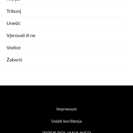
Tribunj
Unešić
Vjerovali ili ne
Vodice
Žaborić
Impressum
Uvjeti korištenja
2025© POLJANA.INFO