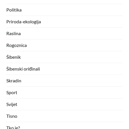
Politika
Priroda-ekologija
Raslina
Rogoznica
Šibenik
Šibenski oriđinali
Skradin
Sport
Svijet
Tisno
Tko je?