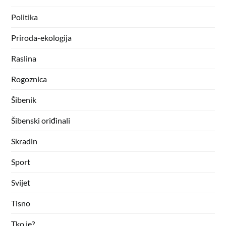
Politika
Priroda-ekologija
Raslina
Rogoznica
Šibenik
Šibenski oriđinali
Skradin
Sport
Svijet
Tisno
Tko je?