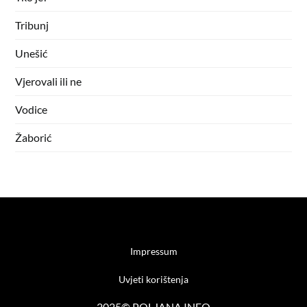
Tribunj
Unešić
Vjerovali ili ne
Vodice
Žaborić
Impressum
Uvjeti korištenja
2025© POLJANA.INFO