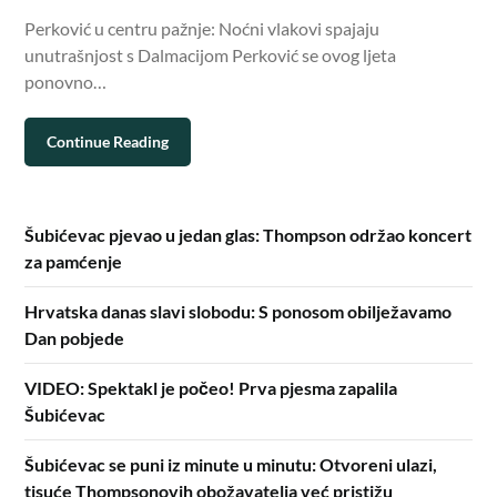
Perković u centru pažnje: Noćni vlakovi spajaju
unutrašnjost s Dalmacijom Perković se ovog ljeta
ponovno…
Continue Reading
Šubićevac pjevao u jedan glas: Thompson održao koncert
za pamćenje
Hrvatska danas slavi slobodu: S ponosom obilježavamo
Dan pobjede
VIDEO: Spektakl je počeo! Prva pjesma zapalila
Šubićevac
Šubićevac se puni iz minute u minutu: Otvoreni ulazi,
tisuće Thompsonovih obožavatelja već pristižu