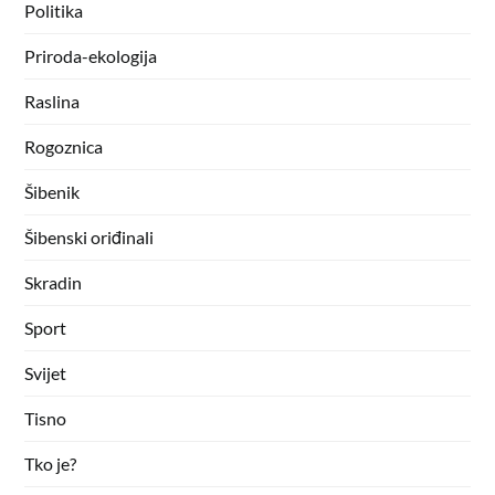
Politika
Priroda-ekologija
Raslina
Rogoznica
Šibenik
Šibenski oriđinali
Skradin
Sport
Svijet
Tisno
Tko je?