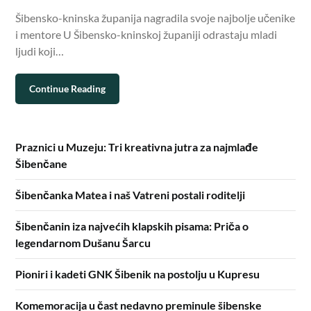
Šibensko-kninska županija nagradila svoje najbolje učenike
i mentore U Šibensko-kninskoj županiji odrastaju mladi
ljudi koji…
Continue Reading
Praznici u Muzeju: Tri kreativna jutra za najmlađe
Šibenčane
Šibenčanka Matea i naš Vatreni postali roditelji
Šibenčanin iza najvećih klapskih pisama: Priča o
legendarnom Dušanu Šarcu
Pioniri i kadeti GNK Šibenik na postolju u Kupresu
Komemoracija u čast nedavno preminule šibenske