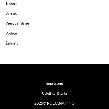
Tribunj
Unešić
Vjerovali ili ne
Vodice
Žaborić
Impressum
Uvjeti korištenja
2025© POLJANA.INFO