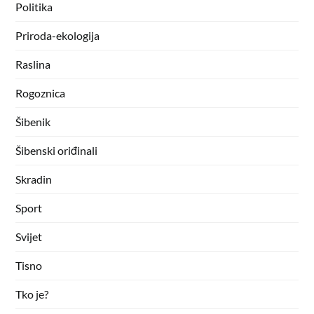
Politika
Priroda-ekologija
Raslina
Rogoznica
Šibenik
Šibenski oriđinali
Skradin
Sport
Svijet
Tisno
Tko je?