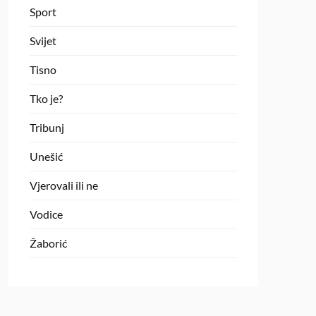
Sport
Svijet
Tisno
Tko je?
Tribunj
Unešić
Vjerovali ili ne
Vodice
Žaborić