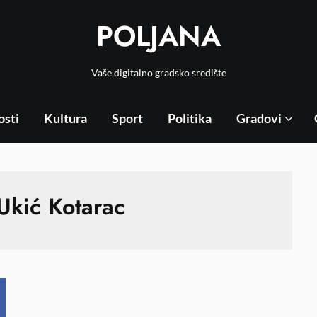
POLJANA
Vaše digitalno gradsko središte
osti
Kultura
Sport
Politika
Gradovi
 Ukić Kotarac