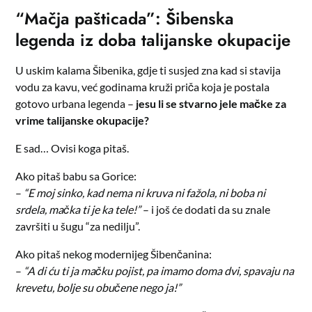
“Mačja pašticada”: Šibenska
legenda iz doba talijanske okupacije
U uskim kalama Šibenika, gdje ti susjed zna kad si stavija
vodu za kavu, već godinama kruži priča koja je postala
gotovo urbana legenda –
jesu li se stvarno jele mačke za
vrime talijanske okupacije?
E sad… Ovisi koga pitaš.
Ako pitaš babu sa Gorice:
–
“E moj sinko, kad nema ni kruva ni fažola, ni boba ni
srdela, mačka ti je ka tele!”
– i još će dodati da su znale
završiti u šugu “za nedilju”.
Ako pitaš nekog modernijeg Šibenčanina:
–
“A di ću ti ja mačku pojist, pa imamo doma dvi, spavaju na
krevetu, bolje su obučene nego ja!”