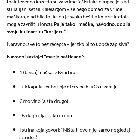
Ipak, legenda kaže da su za vrime fašističke okupacije, kad
su Talijani šetali Kalelargom više nego domaći za vrime
maškara, glad bila tolika da je svaka beštija koja se kretala
mogla završit u loncu.
Pa je tako i mačka, navodno, dobila
svoju kulinarsku “karijeru”.
Naravno, sve to bez recepta – jer tko bi to uopće zapisiva?
Navodni sastojci “mačje pašticade”:
1 (bivša) mačka iz Kvartira
Luk kapula, jer bez nje ni crv ne bi uš’o u zemlju
Crno vino (a šta drugo)
Dvi kapi ulja – ako ih ima
I strina koja govori: “Ništa ti ovo nije, samo ne gledaj
šta ideš.”