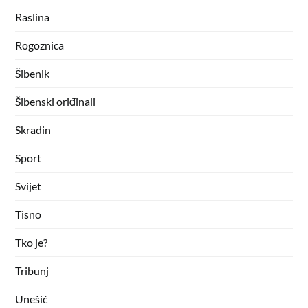
Raslina
Rogoznica
Šibenik
Šibenski oriđinali
Skradin
Sport
Svijet
Tisno
Tko je?
Tribunj
Unešić