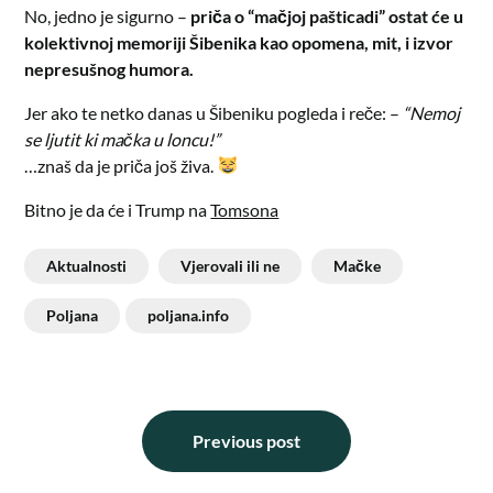
No, jedno je sigurno –
priča o “mačjoj pašticadi” ostat će u
kolektivnoj memoriji Šibenika kao opomena, mit, i izvor
nepresušnog humora.
Jer ako te netko danas u Šibeniku pogleda i reče: –
“Nemoj
se ljutit ki mačka u loncu!”
…znaš da je priča još živa.
Bitno je da će i Trump na
Tomsona
Aktualnosti
Vjerovali ili ne
Mačke
Poljana
poljana.info
Previous post