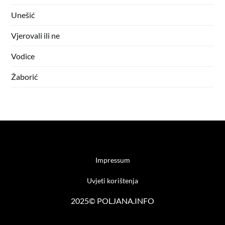
Unešić
Vjerovali ili ne
Vodice
Žaborić
Impressum
Uvjeti korištenja
2025© POLJANA.INFO