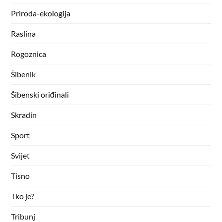
Priroda-ekologija
Raslina
Rogoznica
Šibenik
Šibenski oriđinali
Skradin
Sport
Svijet
Tisno
Tko je?
Tribunj