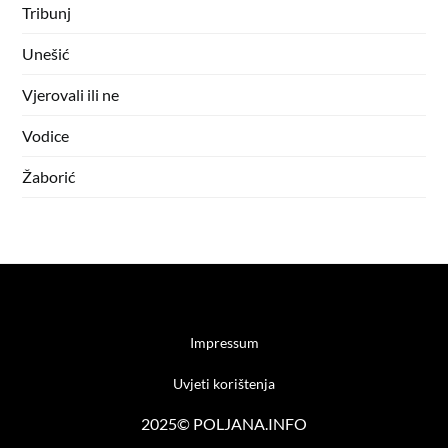
Tribunj
Unešić
Vjerovali ili ne
Vodice
Žaborić
Impressum
Uvjeti korištenja
2025© POLJANA.INFO