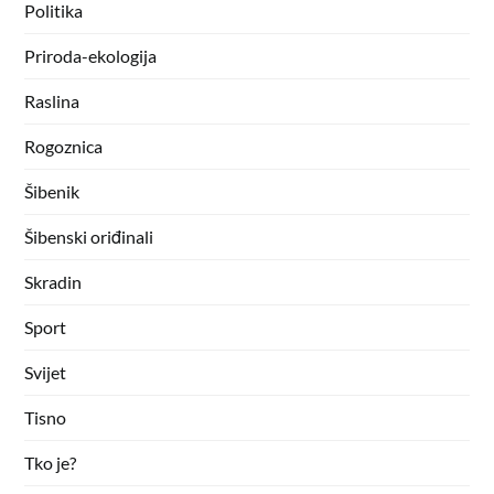
Politika
Priroda-ekologija
Raslina
Rogoznica
Šibenik
Šibenski oriđinali
Skradin
Sport
Svijet
Tisno
Tko je?