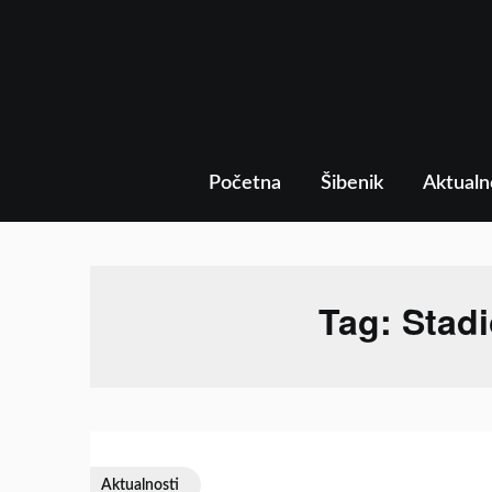
Skip
to
content
Početna
Šibenik
Aktualn
Tag:
Stad
Aktualnosti