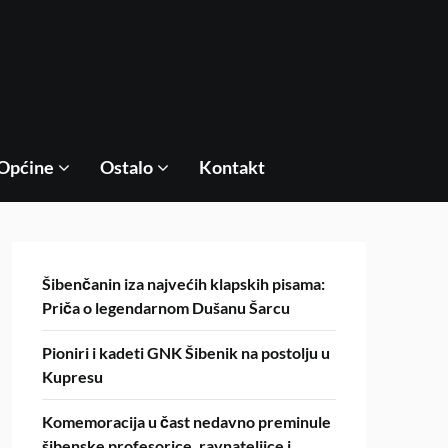
Općine
Ostalo
Kontakt
Šibenčanin iza najvećih klapskih pisama:
Priča o legendarnom Dušanu Šarcu
Pioniri i kadeti GNK Šibenik na postolju u
Kupresu
Komemoracija u čast nedavno preminule
šibenske profesorice, ravnateljice i