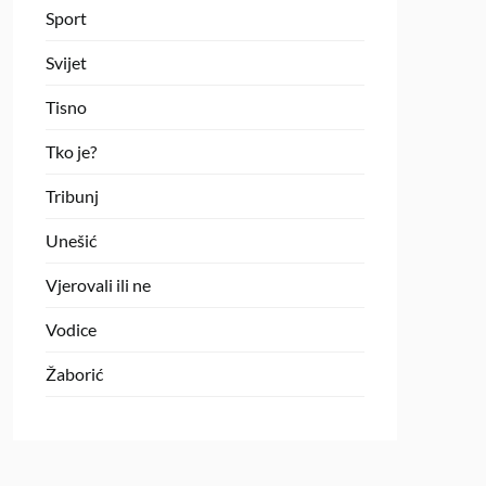
Sport
Svijet
Tisno
Tko je?
Tribunj
Unešić
Vjerovali ili ne
Vodice
Žaborić