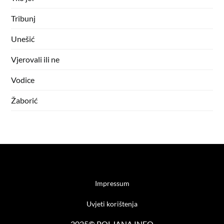
Tribunj
Unešić
Vjerovali ili ne
Vodice
Žaborić
Impressum
Uvjeti korištenja
2025© POLJANA.INFO