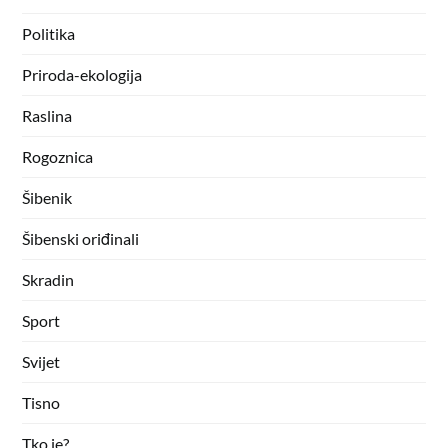
Politika
Priroda-ekologija
Raslina
Rogoznica
Šibenik
Šibenski oriđinali
Skradin
Sport
Svijet
Tisno
Tko je?