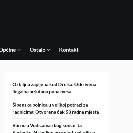
Općine
Ostalo
Kontakt
Ozbiljna zapljena kod Drniša: Otkrivena
ilegalna pršutana puna mesa
Šibenska bolnica u velikoj potrazi za
radnicima: Otvorena čak 53 radna mjesta
Burno u Vodicama zbog koncerta
Karleuše: Najavljen prosvjed, oglasili se