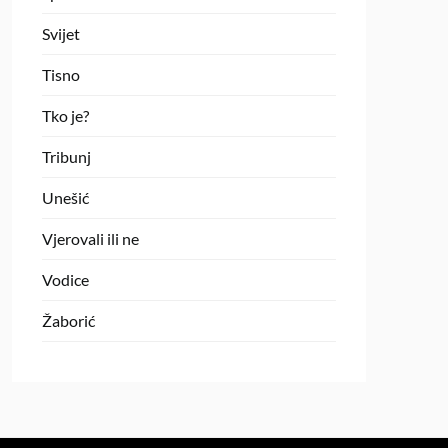
Svijet
Tisno
Tko je?
Tribunj
Unešić
Vjerovali ili ne
Vodice
Žaborić