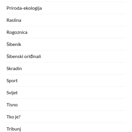
Priroda-ekologija
Raslina
Rogoznica
Šibenik
Šibenski oriđinali
Skradin
Sport
Svijet
Tisno
Tko je?
Tribunj