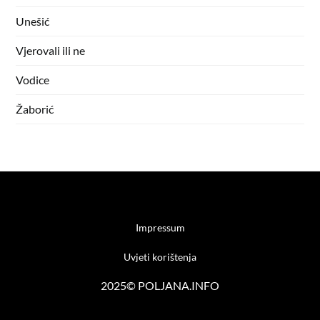
Unešić
Vjerovali ili ne
Vodice
Žaborić
Impressum
Uvjeti korištenja
2025© POLJANA.INFO