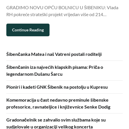
GRADIMO NOVU OPĆU BOLNICU U ŠIBENIKU: Vlada
RH pokreće strateški projekt vrijedan više od 214…
Continue Reading
Šibenčanka Matea i naš Vatreni postali roditelji
Šibenčanin iza najvećih klapskih pisama: Priča o
legendarnom Dušanu Šarcu
Pioniri i kadeti GNK Šibenik na postolju u Kupresu
Komemoracija u čast nedavno preminule šibenske
profesorice, ravnateljice i književnice Senke Dodig
Gradonačelnik se zahvalio svim službama koje su
sudjelovale u organizaciji velikog koncerta