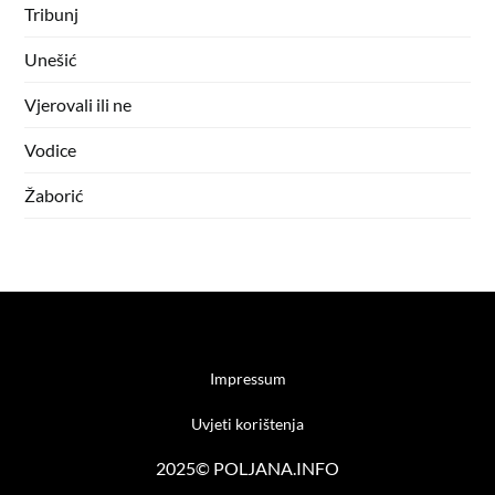
Tribunj
Unešić
Vjerovali ili ne
Vodice
Žaborić
Impressum
Uvjeti korištenja
2025© POLJANA.INFO