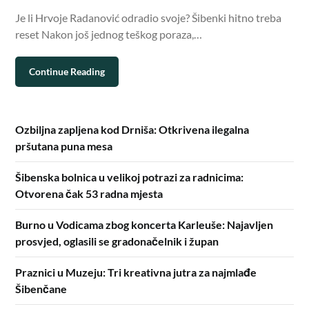
Je li Hrvoje Radanović odradio svoje? Šibenki hitno treba
reset Nakon još jednog teškog poraza,…
Continue Reading
Ozbiljna zapljena kod Drniša: Otkrivena ilegalna
pršutana puna mesa
Šibenska bolnica u velikoj potrazi za radnicima:
Otvorena čak 53 radna mjesta
Burno u Vodicama zbog koncerta Karleuše: Najavljen
prosvjed, oglasili se gradonačelnik i župan
Praznici u Muzeju: Tri kreativna jutra za najmlađe
Šibenčane