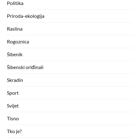
Politika
Priroda-ekologija
Raslina
Rogoznica
Šibenik
Šibenski oriđinali
Skradin
Sport
Svijet
Tisno
Tko je?