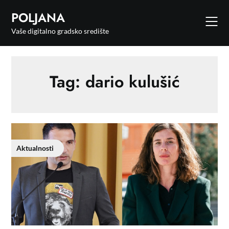
POLJANA
Vaše digitalno gradsko središte
Tag:
dario kulušić
Aktualnosti