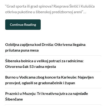
“Grad sporta ili grad spinova? Rasprava Šintić i Kulušića
otkriva pukotine u šibenskoj predizbornoj areni”…
Continue Reading
Ozbiljna zapljena kod Drniša: Otkrivena ilegalna
pršutana puna mesa
Šibenska bolnica u velikoj potrazi za radnicima:
Otvorena čak 53 radna mjesta
Burno u Vodicama zbog koncerta Karleuše: Najavljen
prosvjed, oglasili se gradonačelnik i župan
Praznici u Muzeju: Tri kreativna jutra za najmlađe
Šibenčane