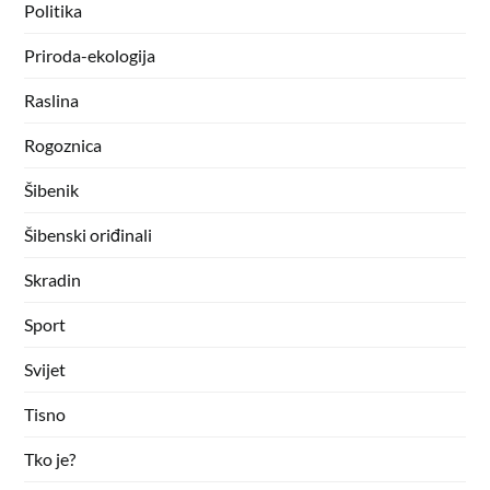
Politika
Priroda-ekologija
Raslina
Rogoznica
Šibenik
Šibenski oriđinali
Skradin
Sport
Svijet
Tisno
Tko je?