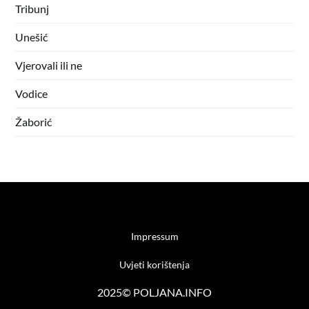
Tribunj
Unešić
Vjerovali ili ne
Vodice
Žaborić
Impressum
Uvjeti korištenja
2025© POLJANA.INFO