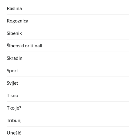
Raslina
Rogoznica
Šibenik
Šibenski oriđinali
Skradin
Sport
Svijet
Tisno
Tko je?
Tribunj
Unešić