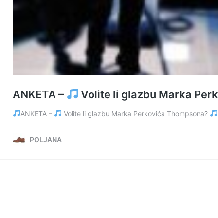
ANKETA –
Volite li glazbu Marka Pe
ANKETA –
Volite li glazbu Marka Perkovića Thompsona?
POLJANA