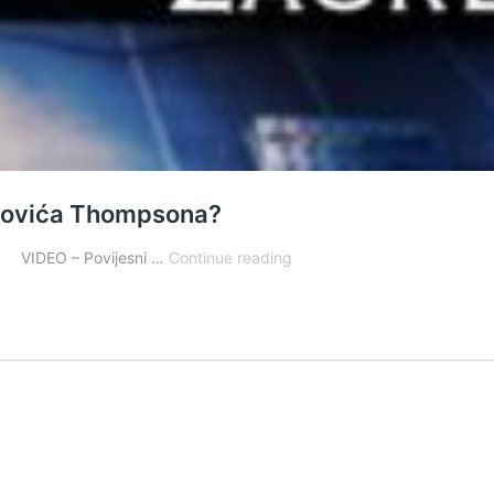
rkovića Thompsona?
ANKETA
VIDEO – Povijesni …
Continue reading
–
Volite
li
glazbu
Marka
Perkovića
Thompsona?